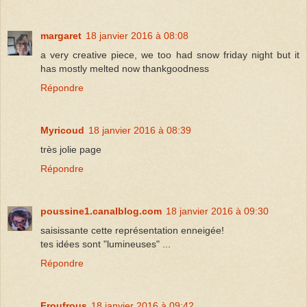
margaret
18 janvier 2016 à 08:08
a very creative piece, we too had snow friday night but it
has mostly melted now thankgoodness
Répondre
Myricoud
18 janvier 2016 à 08:39
très jolie page
Répondre
poussine1.canalblog.com
18 janvier 2016 à 09:30
saisissante cette représentation enneigée!
tes idées sont "lumineuses" ...
Répondre
Froufrous
18 janvier 2016 à 09:42