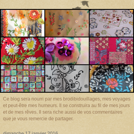
Ce blog sera nourri par mes brodibidouillages, mes voyages
et peut-être mes humeurs. Il se construira au fil de mes jours
et de mes rêves. Il sera riche aussi de vos commentaires
que je vous remercie de partager.
dimanche 17 janvier 2016